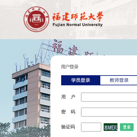
用 户
密 码
验证码